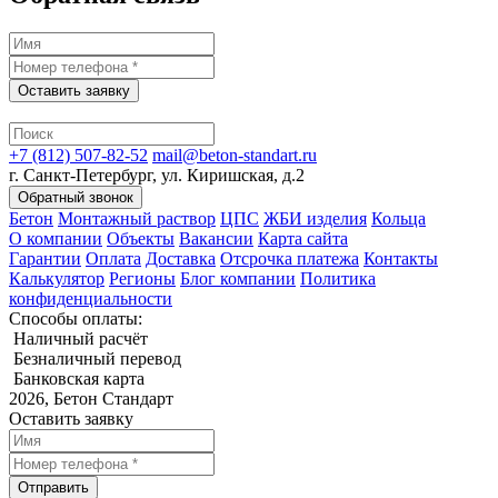
Оставить заявку
+7 (812) 507-82-52
mail@beton-standart.ru
г. Санкт-Петербург, ул. Киришская, д.2
Обратный звонок
Бетон
Монтажный раствор
ЦПС
ЖБИ изделия
Кольца
О компании
Объекты
Вакансии
Карта сайта
Гарантии
Оплата
Доставка
Отсрочка платежа
Контакты
Калькулятор
Регионы
Блог компании
Политика
конфиденциальности
Способы оплаты:
Наличный расчёт
Безналичный перевод
Банковская карта
2026, Бетон Стандарт
Оставить заявку
Отправить