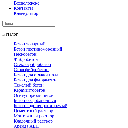
Всеволожске
Контакты
Калькулятор
Каталог
Бетон товарный
Бетон противоморозный
Пескобетон
Фибробетон
Стеклофибробетон
Сталефибробетон
Бетон для стяжки пола
Бетон для фундамента
Тяжелый бетон
Керамзитобетон
Огнеупорный бетон
Бетон бездобавочный
Бетон водонепроницаемый
Цементный раствор
Монтажный раствор
Кладочный раствор
Аренда АБН