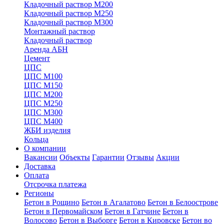
Кладочный раствор М200
Кладочный раствор М250
Кладочный раствор М300
Монтажный раствор
Кладочный раствор
Аренда АБН
Цемент
ЦПС
ЦПС М100
ЦПС М150
ЦПС М200
ЦПС М250
ЦПС М300
ЦПС М400
ЖБИ изделия
Кольца
О компании
Вакансии
Объекты
Гарантии
Отзывы
Акции
Доставка
Оплата
Отсрочка платежа
Регионы
Бетон в Рощино
Бетон в Агалатово
Бетон в Белоострове
Бетон в Первомайском
Бетон в Гатчине
Бетон в
Волосово
Бетон в Выборге
Бетон в Кировске
Бетон во