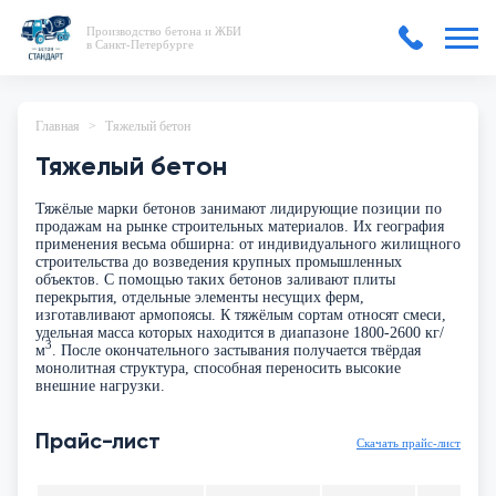
Производство бетона и ЖБИ
в Санкт-Петербурге
Главная
Тяжелый бетон
Тяжелый бетон
Тяжёлые марки бетонов занимают лидирующие позиции по
продажам на рынке строительных материалов. Их география
применения весьма обширна: от индивидуального жилищного
строительства до возведения крупных промышленных
объектов. С помощью таких бетонов заливают плиты
перекрытия, отдельные элементы несущих ферм,
изготавливают армопоясы. К тяжёлым сортам относят смеси,
удельная масса которых находится в диапазоне 1800-2600 кг/
3
м
. После окончательного застывания получается твёрдая
монолитная структура, способная переносить высокие
внешние нагрузки.
Прайс-лист
Скачать прайс-лист