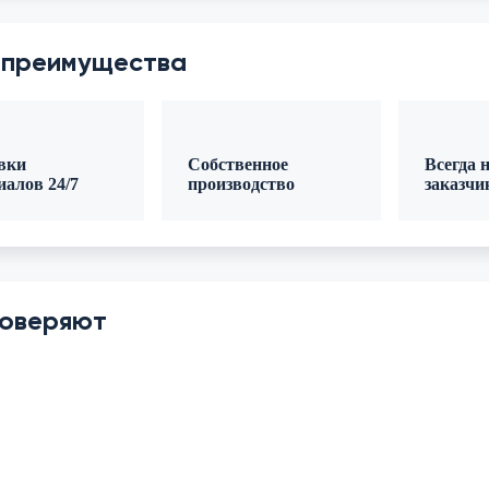
 преимущества
вки
Собственное
Всегда н
иалов 24/7
производство
заказчи
оверяют