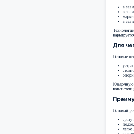
в зав
в зав
марки
в зав
Технологии
варьируется
Для че
Готовые це
устра
стоян
опорн
Кладочную 
консистенц
Преим
Готовый ра
сразу 
подхо
легко
экспл