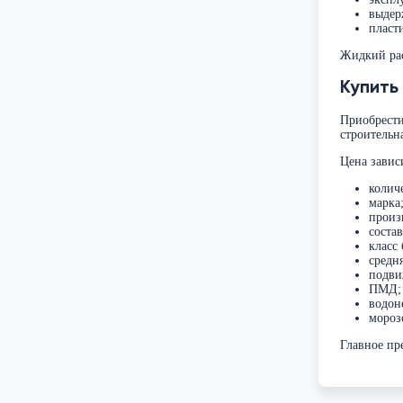
выдер
пласт
Жидкий рас
Купить
Приобрести
строительн
Цена завис
колич
марка
произ
состав
класс 
средн
подви
ПМД;
водон
мороз
Главное пр