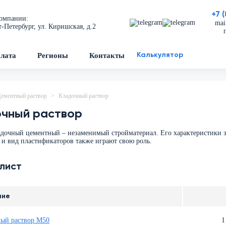
+7 
омпании:
mai
т-Петербург, ул. Киришская, д.2
лата
Регионы
Контакты
Калькулятор
ементный раствор
Кладочный раствор
чный раствор
адочный цементный – незаменимый стройматериал. Его характеристики 
 и вид пластификаторов также играют свою роль.
лист
ние
ый раствор М50
1