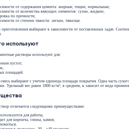
исимости от содержания цемента: жирные, тощие, нормальные;
исимости от количества вяжущих элементов: сухие, жидкие;
ровка по прочности;
исимости от степени тяжести: легкие, тяжелые.
 приготовления выбирают в зависимости от поставленных задач. Соотно
.
го используют
ментные растворы используют для:
нения пустот;
ок;
ых площадей.
смесь выбирают с учетом единицы площади покрытия. Одна часть сухог
ии. Удельный вес равен 1800 кг/м³, в среднем, и зависит от вида приме
ущества
створ отличается следующими преимуществами:
используется для работы;
дит для кирпича, глины, камня;
 ложиться;
уатация в диапазоне –30…+40 градусов;