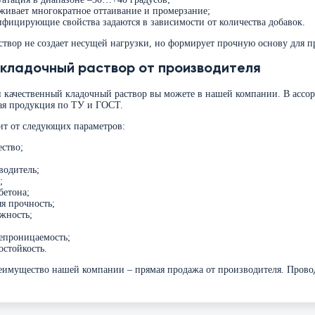
живает многократное оттаивание и промерзание;
ифицирующие свойства задаются в зависимости от количества добавок.
твор не создает несущей нагрузки, но формирует прочную основу для п
 кладочный раствор от производителя
 качественный кладочный раствор вы можете в нашей компании. В ассор
ая продукция по ТУ и ГОСТ.
ит от следующих параметров:
ество;
;
водитель;
;
бетона;
яя прочность;
жность;
епроницаемость;
остойкость.
еимущество нашей компании – прямая продажа от производителя. Проводи