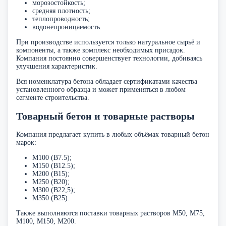
морозостойкость;
средняя плотность;
теплопроводность;
водонепроницаемость.
При производстве используется только натуральное сырьё и
компоненты, а также комплекс необходимых присадок.
Компания постоянно совершенствует технологии, добиваясь
улучшения характеристик.
Вся номенклатура бетона обладает сертификатами качества
установленного образца и может применяться в любом
сегменте строительства.
Товарный бетон и товарные растворы
Компания предлагает купить в любых объёмах товарный бетон
марок:
М100 (В7.5);
М150 (В12.5);
М200 (В15);
М250 (В20);
М300 (В22,5);
М350 (В25).
Также выполняются поставки товарных растворов М50, М75,
М100, М150, М200.