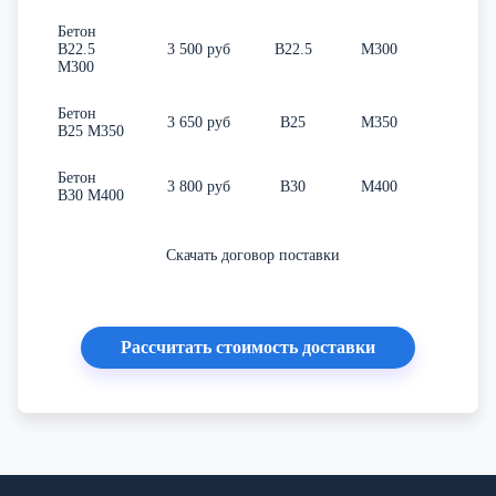
Бетон
В22.5
3 500 руб
В22.5
М300
П
М300
Бетон
3 650 руб
В25
М350
П
В25 М350
Бетон
3 800 руб
В30
М400
П
В30 М400
Скачать договор поставки
Рассчитать стоимость доставки