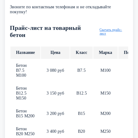
Звоните по контактным телефонам и не откладывайте
покупку!
Прайс-лист на товарный
Скачать прайс-
бетон
лист
Название
Цена
Класс
Марка
Подви
Бетон
В7.5
3 080 руб
В7.5
М100
П
М100
Бетон
В12.5
3 150 руб
В12.5
М150
П
М150
Бетон
3 200 руб
В15
М200
П
В15 М200
Бетон
3 400 руб
В20
М250
П
В20 М250