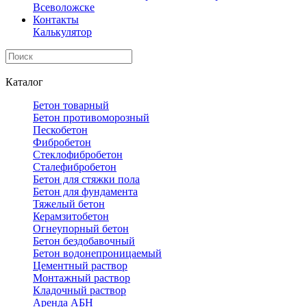
Всеволожске
Контакты
Калькулятор
Каталог
Бетон товарный
Бетон противоморозный
Пескобетон
Фибробетон
Стеклофибробетон
Сталефибробетон
Бетон для стяжки пола
Бетон для фундамента
Тяжелый бетон
Керамзитобетон
Огнеупорный бетон
Бетон бездобавочный
Бетон водонепроницаемый
Цементный раствор
Монтажный раствор
Кладочный раствор
Аренда АБН