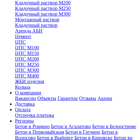
Кладочный раствор М200
Кладочный раствор М250
Кладочный раствор М300
Монтажный раствор
Кладочный раствор
Аренда АБН
Цемент
ЦПС
ЦПС М100
ЦПС М150
ЦПС М200
ЦПС М250
ЦПС М300
ЦПС М400
ЖБИ изделия
Кольца
О компании
Вакансии
Объекты
Гарантии
Отзывы
Акции
Доставка
Оплата
Отсрочка платежа
Регионы
Бетон в Рощино
Бетон в Агалатово
Бетон в Белоострове
Бетон в Первомайском
Бетон в Гатчине
Бетон в
Волосово
Бетон в Выборге
Бетон в Кировске
Бетон во